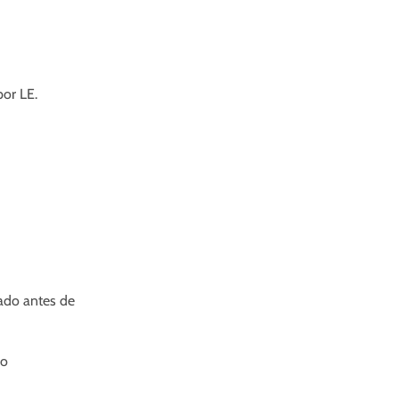
por LE.
dado antes de
lo