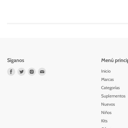
Síganos
Menú princi
Encuéntrenos
Encuéntrenos
Encuéntrenos
Encuéntrenos
Inicio
en
en
en
en
Marcas
Facebook
Twitter
Instagram
Correo
Categorías
electrónico
Suplementos
Nuevos
Niños
Kits