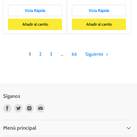
Vista Rápida
Vista Rápida
Añadir al carrito
Añadir al carrito
1
2
3
…
66
Siguiente
Síganos
Encuéntrenos
Encuéntrenos
Encuéntrenos
Encuéntrenos
en
en
en
en
Facebook
Twitter
Instagram
Correo
electrónico
Menú principal