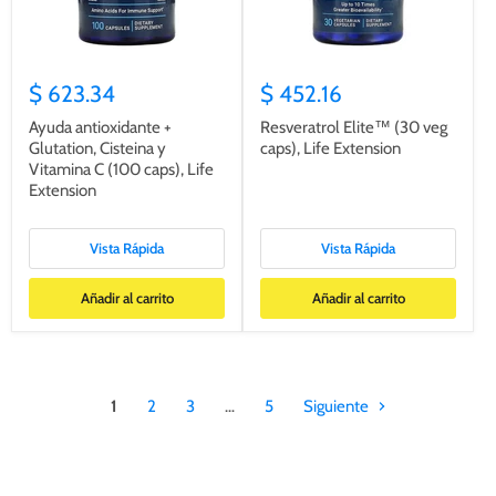
$ 623.34
$ 452.16
Ayuda antioxidante +
Resveratrol Elite™ (30 veg
Glutation, Cisteina y
caps), Life Extension
Vitamina C (100 caps), Life
Extension
Vista Rápida
Vista Rápida
Añadir al carrito
Añadir al carrito
1
2
3
…
5
Siguiente