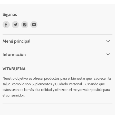
Síganos
Encuéntrenos
Encuéntrenos
Encuéntrenos
Encuéntrenos
en
en
en
en
Facebook
Twitter
Instagram
Correo
electrónico
Menú principal
Información
VITABUENA
Nuestro objetivo es ofrecer productos para el bienestar que favorecen la
salud, como lo son Suplementos y Cuidado Personal. Buscando que
estos sean de la más alta calidad y ofrezcan el mayor valor posible para
el consumidor.