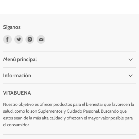
Síganos
Encuéntrenos
Encuéntrenos
Encuéntrenos
Encuéntrenos
en
en
en
en
Facebook
Twitter
Instagram
Correo
electrónico
Menú principal
Información
VITABUENA
Nuestro objetivo es ofrecer productos para el bienestar que favorecen la
salud, como lo son Suplementos y Cuidado Personal. Buscando que
estos sean de la más alta calidad y ofrezcan el mayor valor posible para
el consumidor.