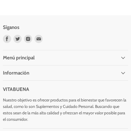
Síganos
Encuéntrenos
Encuéntrenos
Encuéntrenos
Encuéntrenos
en
en
en
en
Facebook
Twitter
Instagram
Correo
electrónico
Menú principal
Información
VITABUENA
Nuestro objetivo es ofrecer productos para el bienestar que favorecen la
salud, como lo son Suplementos y Cuidado Personal. Buscando que
estos sean de la más alta calidad y ofrezcan el mayor valor posible para
el consumidor.