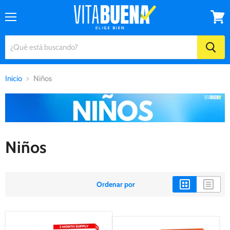
Menú
Ver
carrito
Inicio
Niños
Niños
Ordenar por