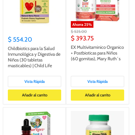
Ahorra
25
%
Precio
$ 525.00
original
Precio
$ 393.75
$ 554.20
actual
EX Multivitaminico Organico
Childbiotics para la Salud
+ Postbioticas para Niños
Inmunológica y Digestiva de
(60 gomitas), Mary Ruth´s
Niños (30 tabletas
masticables) | Child Life
Vista Rápida
Vista Rápida
Añadir al carrito
Añadir al carrito