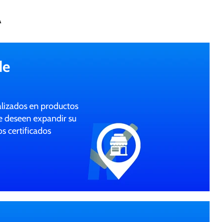
A
de
alizados en productos
e deseen expandir su
s certificados