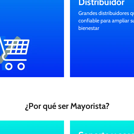
Distribuidor
Grandes distribuidores 
confiable para ampliar su
bienestar
¿Por qué ser Mayorista?