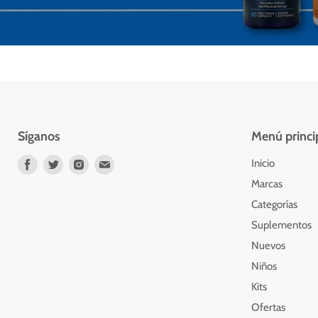
Síganos
Menú princi
Encuéntrenos
Encuéntrenos
Encuéntrenos
Encuéntrenos
Inicio
en
en
en
en
Marcas
Facebook
Twitter
Instagram
Correo
Categorías
electrónico
Suplementos
Nuevos
Niños
Kits
Ofertas