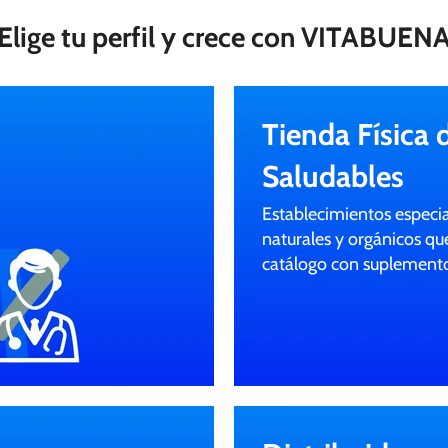
Elige tu perfil y crece con VITABUEN
Tienda Física 
Saludables
Establecimientos especi
naturales y orgánicos qu
catálogo con suplemento