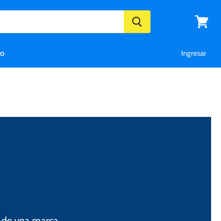
Ver
carrito
eo
Ingresar
!
o de una marca