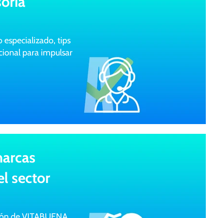
oría
specializado, tips
icional para impulsar
marcas
l sector
ción de VITABUENA,