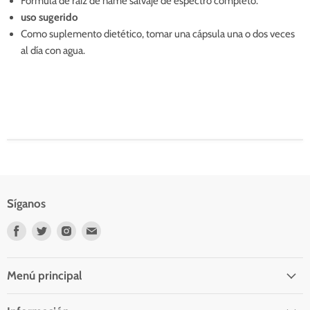
Fórmula de raíz de ñame salvaje de espectro completo.
uso sugerido
Como suplemento dietético, tomar una cápsula una o dos veces
al día con agua.
Síganos
Encuéntrenos
Encuéntrenos
Encuéntrenos
Encuéntrenos
en
en
en
en
Facebook
Twitter
Instagram
Correo
electrónico
Menú principal