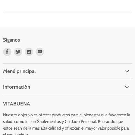
Síganos
Encuéntrenos
Encuéntrenos
Encuéntrenos
Encuéntrenos
en
en
en
en
Facebook
Twitter
Instagram
Correo
electrónico
Menú principal
Información
VITABUENA
Nuestro objetivo es ofrecer productos para el bienestar que favorecen la
salud, como lo son Suplementos y Cuidado Personal. Buscando que
estos sean de la más alta calidad y ofrezcan el mayor valor posible para
el consumidor.