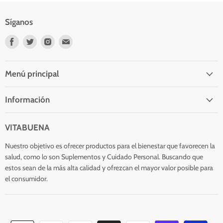
Síganos
Encuéntrenos
Encuéntrenos
Encuéntrenos
Encuéntrenos
en
en
en
en
Facebook
Twitter
Instagram
Correo
electrónico
Menú principal
Información
VITABUENA
Nuestro objetivo es ofrecer productos para el bienestar que favorecen la
salud, como lo son Suplementos y Cuidado Personal. Buscando que
estos sean de la más alta calidad y ofrezcan el mayor valor posible para
el consumidor.