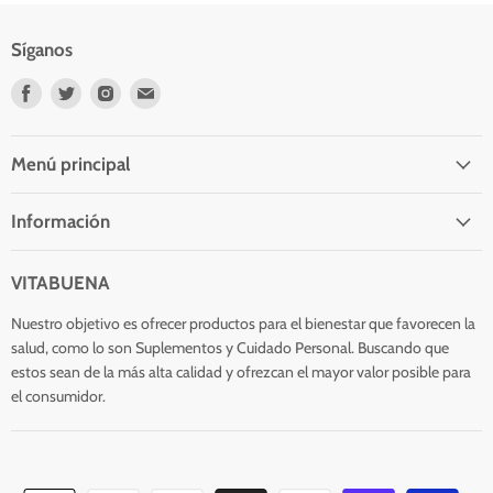
Síganos
Encuéntrenos
Encuéntrenos
Encuéntrenos
Encuéntrenos
en
en
en
en
Facebook
Twitter
Instagram
Correo
electrónico
Menú principal
Información
VITABUENA
Nuestro objetivo es ofrecer productos para el bienestar que favorecen la
salud, como lo son Suplementos y Cuidado Personal. Buscando que
estos sean de la más alta calidad y ofrezcan el mayor valor posible para
el consumidor.