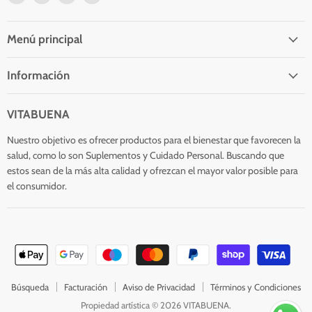
en
en
en
en
Facebook
Twitter
Instagram
Correo
electrónico
Menú principal
Información
VITABUENA
Nuestro objetivo es ofrecer productos para el bienestar que favorecen la
salud, como lo son Suplementos y Cuidado Personal. Buscando que
estos sean de la más alta calidad y ofrezcan el mayor valor posible para
el consumidor.
Búsqueda
Facturación
Aviso de Privacidad
Términos y Condiciones
Propiedad artística © 2026 VITABUENA.