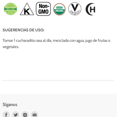
SUGERENCIAS DE USO:
Tomar 1 cucharadita rasa al día, mezclada con agua, jugo de frutas o
vegetales.
Síganos
Encuéntrenos
Encuéntrenos
Encuéntrenos
Encuéntrenos