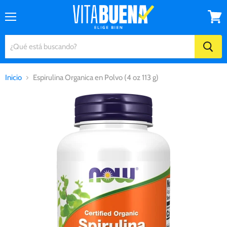
Menú
Ver
carrito
Inicio
Espirulina Organica en Polvo (4 oz 113 g)