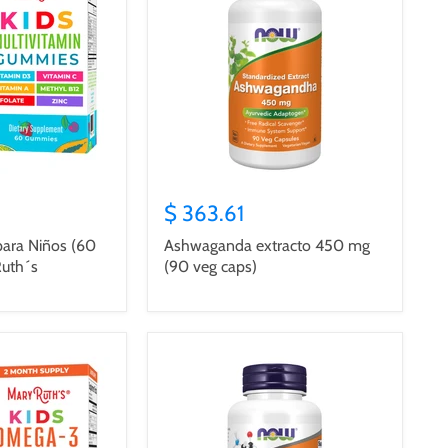
$ 363.61
para Niños (60
Ashwaganda extracto 450 mg
Ruth´s
(90 veg caps)