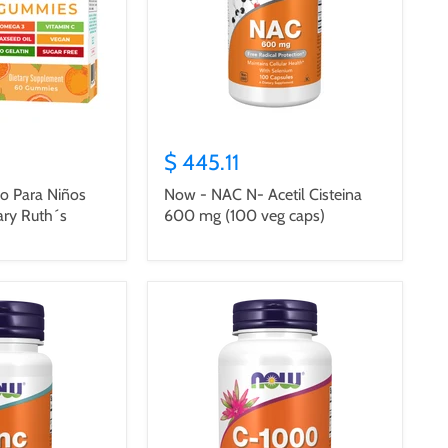
$ 445.11
 Para Niños
Now - NAC N- Acetil Cisteina
ary Ruth´s
600 mg (100 veg caps)