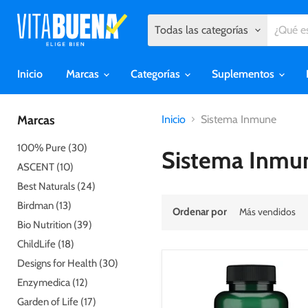
Todas las categorías
Inicio
Marcas
Categorías
Suplementos
Marcas
Inicio
Sistema Inmune
100% Pure (30)
Sistema Inmu
ASCENT (10)
Best Naturals (24)
Birdman (13)
Ordenar por
Bio Nutrition (39)
ChildLife (18)
Designs for Health (30)
Enzymedica (12)
Garden of Life (17)