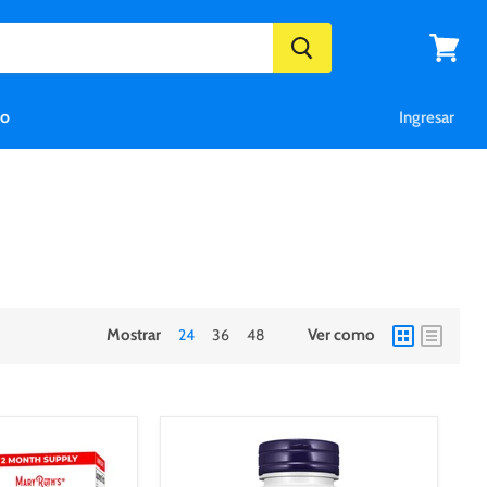
Ver
carrito
eo
Ingresar
Mostrar
24
36
48
Ver como