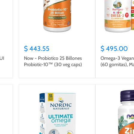
$ 443.55
$ 495.00
UI
Now - Probiotico 25 Billones
Omega-3 Vegano
Probiotic-10™ (30 veg caps)
(60 gomitas), M