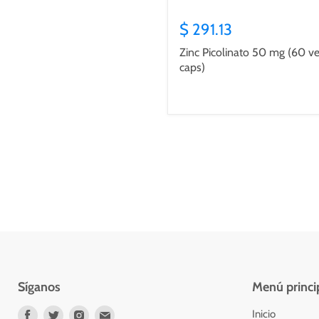
$ 291.13
Zinc Picolinato 50 mg (60 v
caps)
Síganos
Menú princi
Encuéntrenos
Encuéntrenos
Encuéntrenos
Encuéntrenos
Inicio