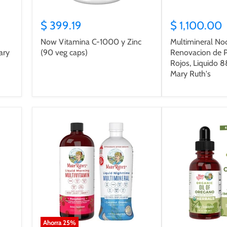
$ 399.19
$ 1,100.00
Now Vitamina C-1000 y Zinc
Multimineral No
ary
(90 veg caps)
Renovacion de P
Rojos, Liquido 8
Mary Ruth's
Ahorra
25
%