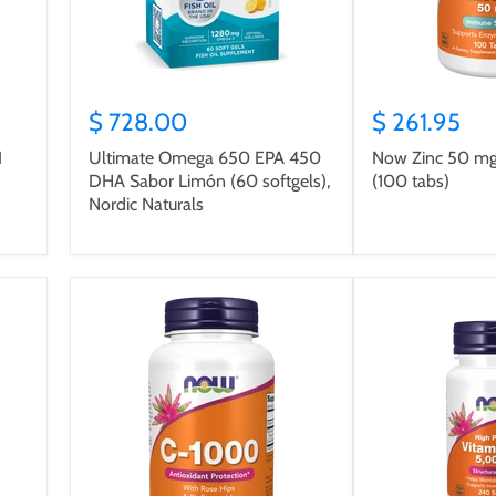
$ 728.00
$ 261.95
I
Ultimate Omega 650 EPA 450
Now Zinc 50 mg
DHA Sabor Limón (60 softgels),
(100 tabs)
Nordic Naturals