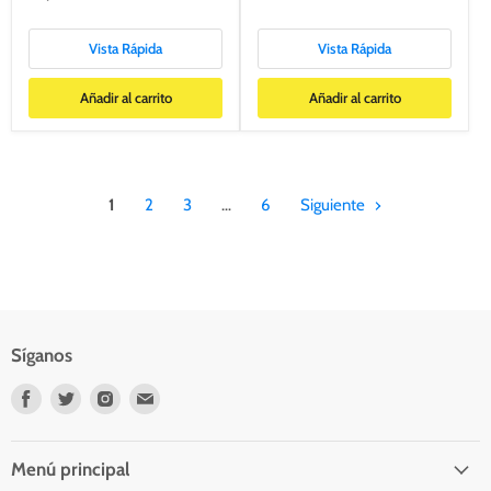
Vista Rápida
Vista Rápida
Añadir al carrito
Añadir al carrito
1
2
3
…
6
Siguiente
Síganos
Encuéntrenos
Encuéntrenos
Encuéntrenos
Encuéntrenos
en
en
en
en
Facebook
Twitter
Instagram
Correo
electrónico
Menú principal