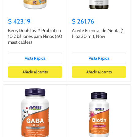
$ 423.19
$ 261.76
BerryDophilus™ Probiótico
Aceite Esencial de Menta (1
10 2 billiones para Niños (60
fl oz 30 ml), Now
masticables)
Vista Rápida
Vista Rápida
Añadir al carrito
Añadir al carrito