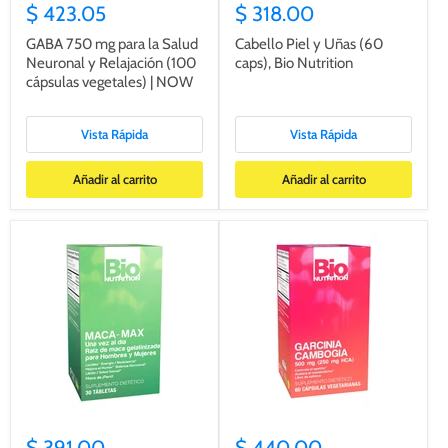
$ 423.05
$ 318.00
GABA 750 mg para la Salud
Cabello Piel y Uñas (60
Neuronal y Relajación (100
caps), Bio Nutrition
cápsulas vegetales) | NOW
Vista Rápida
Vista Rápida
Añadir al carrito
Añadir al carrito
$ 391.00
$ 440.00